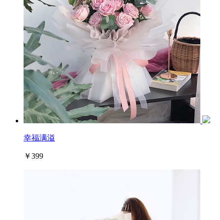
幸福满溢
￥399