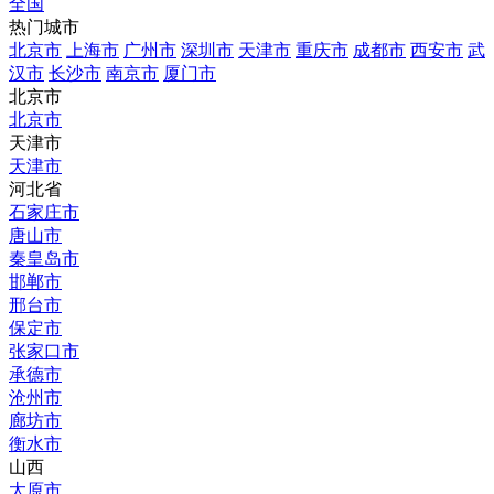
全国
热门城市
北京市
上海市
广州市
深圳市
天津市
重庆市
成都市
西安市
武
汉市
长沙市
南京市
厦门市
北京市
北京市
天津市
天津市
河北省
石家庄市
唐山市
秦皇岛市
邯郸市
邢台市
保定市
张家口市
承德市
沧州市
廊坊市
衡水市
山西
太原市