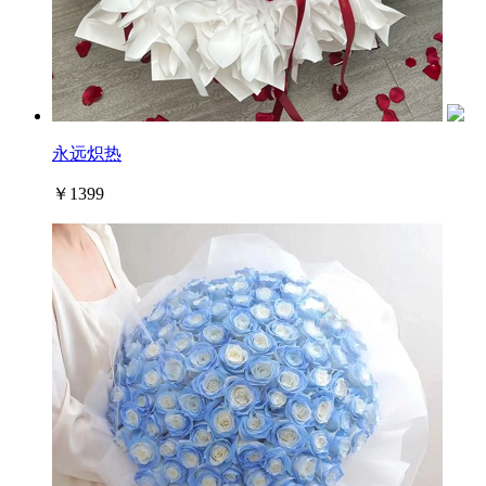
永远炽热
￥1399