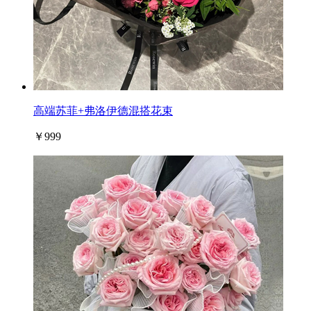
高端苏菲+弗洛伊德混搭花束
￥999