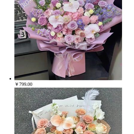
￥799.00