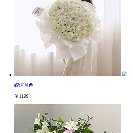
皎洁月色
￥1199