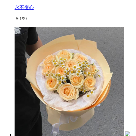
永不变心
￥199