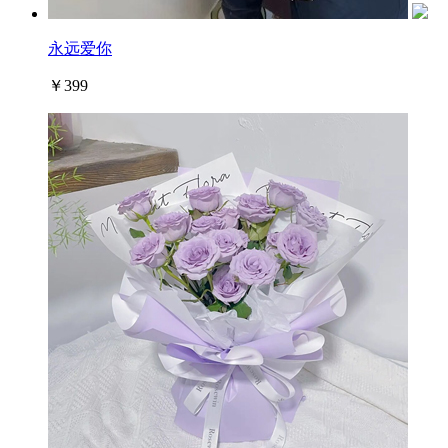
永远爱你
￥399