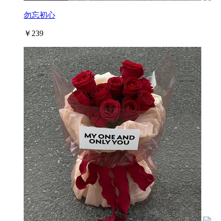
勿忘初心
￥239