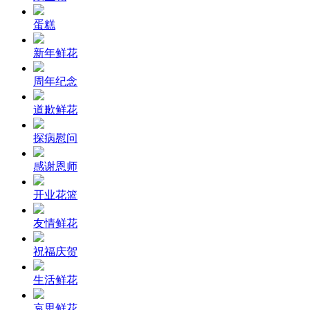
蛋糕
新年鲜花
周年纪念
道歉鲜花
探病慰问
感谢恩师
开业花篮
友情鲜花
祝福庆贺
生活鲜花
哀思鲜花