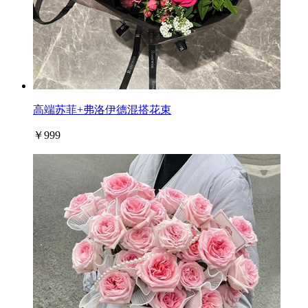
高端苏菲+弗洛伊德混搭花束
￥999