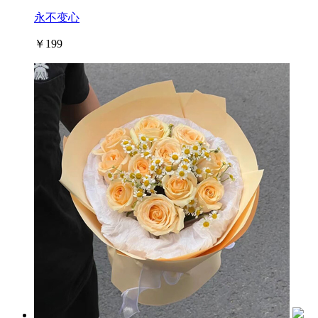
永不变心
￥199