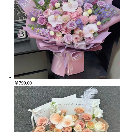
￥799.00