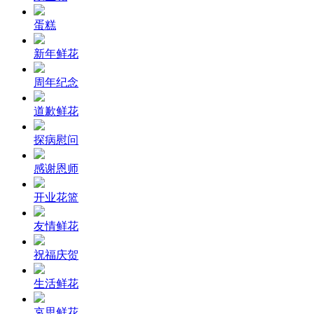
蛋糕
新年鲜花
周年纪念
道歉鲜花
探病慰问
感谢恩师
开业花篮
友情鲜花
祝福庆贺
生活鲜花
哀思鲜花