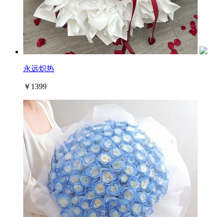
永远炽热
￥1399