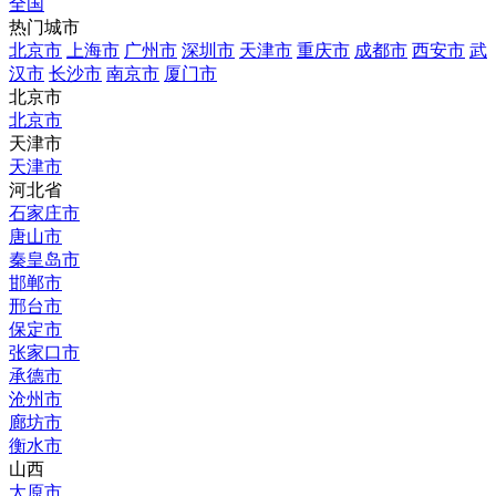
全国
热门城市
北京市
上海市
广州市
深圳市
天津市
重庆市
成都市
西安市
武
汉市
长沙市
南京市
厦门市
北京市
北京市
天津市
天津市
河北省
石家庄市
唐山市
秦皇岛市
邯郸市
邢台市
保定市
张家口市
承德市
沧州市
廊坊市
衡水市
山西
太原市