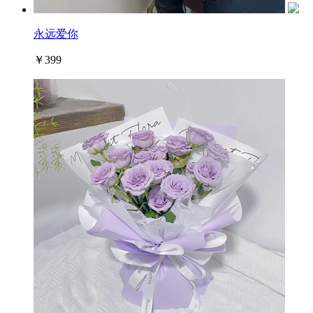
永远爱你
￥399