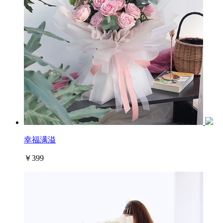
幸福满溢
￥399