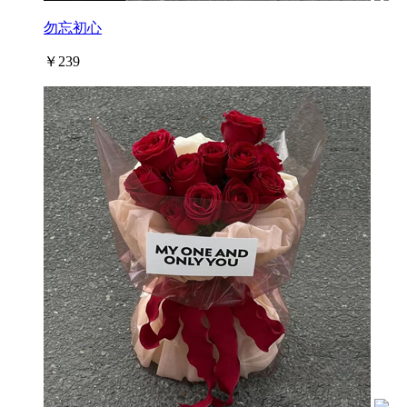
勿忘初心
￥239