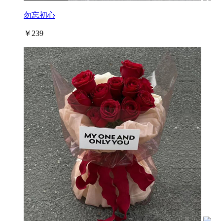
勿忘初心
￥239