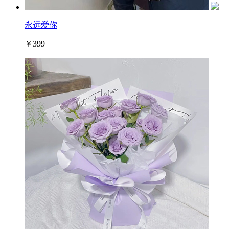
永远爱你
￥399