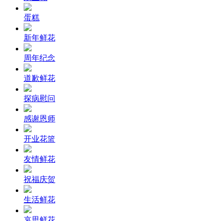
蛋糕
新年鲜花
周年纪念
道歉鲜花
探病慰问
感谢恩师
开业花篮
友情鲜花
祝福庆贺
生活鲜花
哀思鲜花