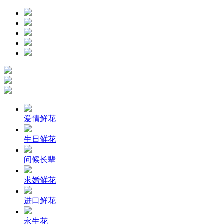
爱情鲜花
生日鲜花
问候长辈
求婚鲜花
进口鲜花
永生花