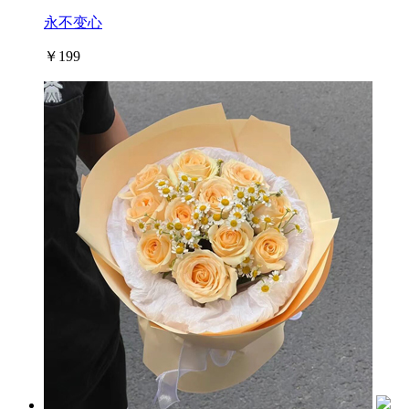
永不变心
￥199