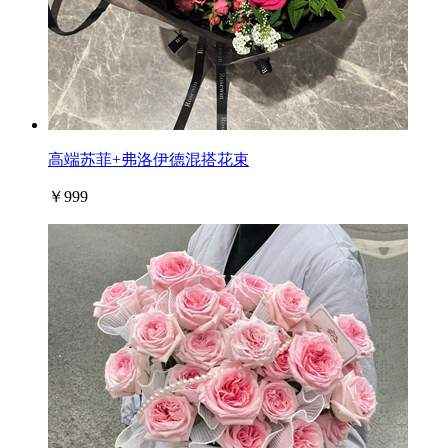
高端苏菲+弗洛伊德混搭花束
￥999