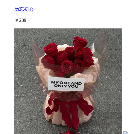
勿忘初心
￥239