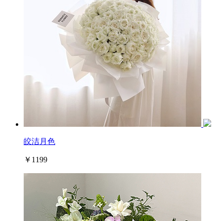
皎洁月色
￥1199