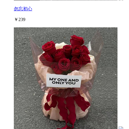
勿忘初心
￥239