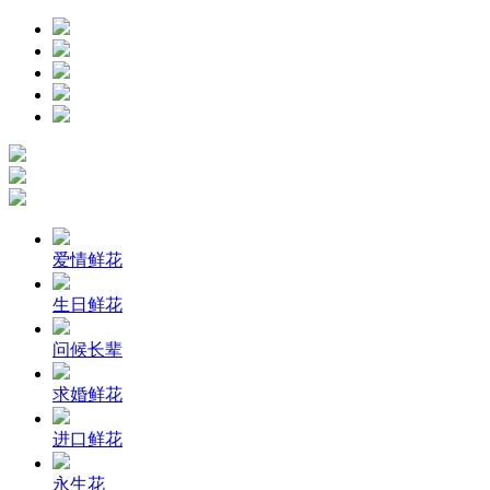
爱情鲜花
生日鲜花
问候长辈
求婚鲜花
进口鲜花
永生花