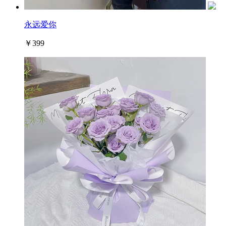
永远爱你
￥399