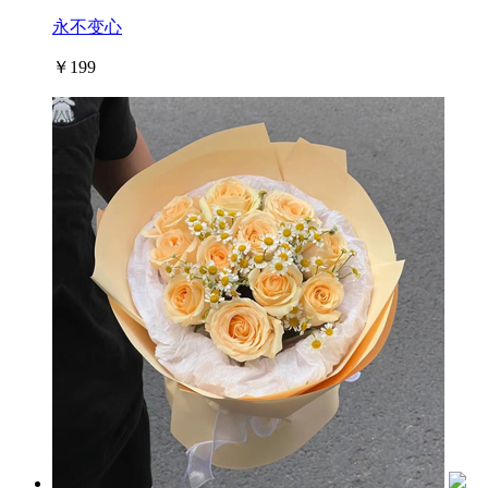
永不变心
￥199