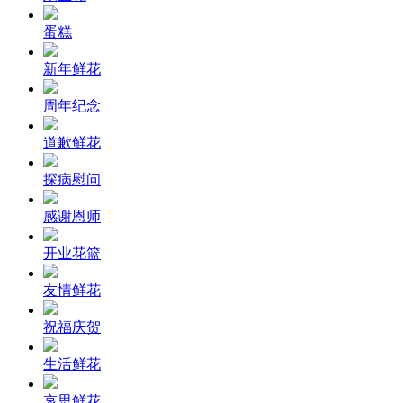
蛋糕
新年鲜花
周年纪念
道歉鲜花
探病慰问
感谢恩师
开业花篮
友情鲜花
祝福庆贺
生活鲜花
哀思鲜花