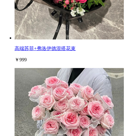
高端苏菲+弗洛伊德混搭花束
￥999