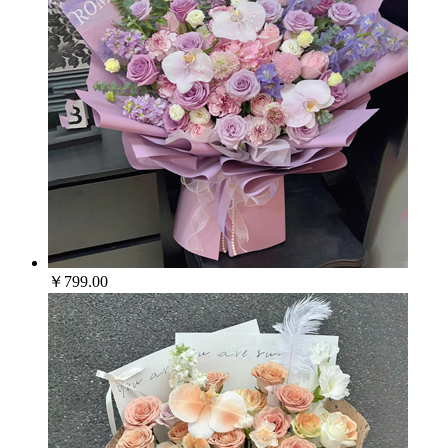
￥799.00