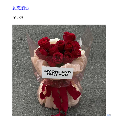
勿忘初心
￥239