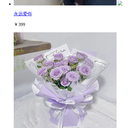
永远爱你
￥399