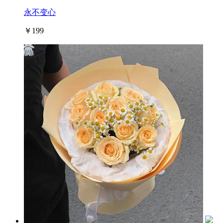
永不变心
￥199