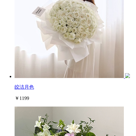
皎洁月色
￥1199