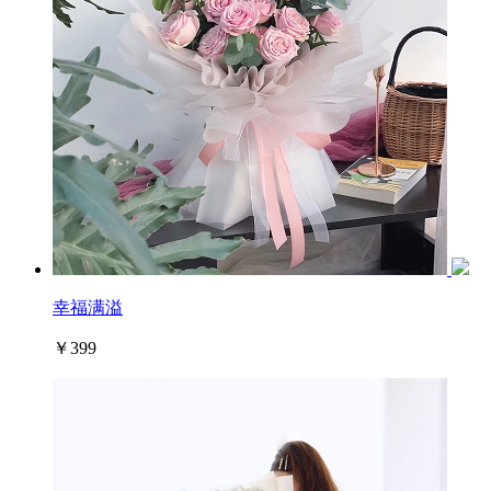
幸福满溢
￥399