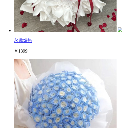
永远炽热
￥1399