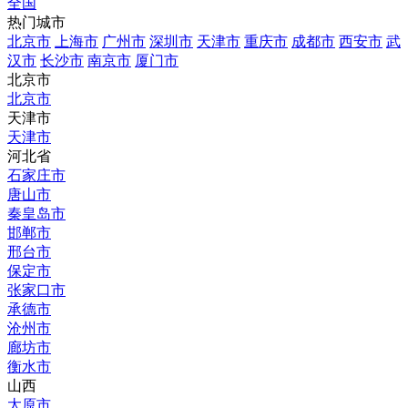
全国
热门城市
北京市
上海市
广州市
深圳市
天津市
重庆市
成都市
西安市
武
汉市
长沙市
南京市
厦门市
北京市
北京市
天津市
天津市
河北省
石家庄市
唐山市
秦皇岛市
邯郸市
邢台市
保定市
张家口市
承德市
沧州市
廊坊市
衡水市
山西
太原市