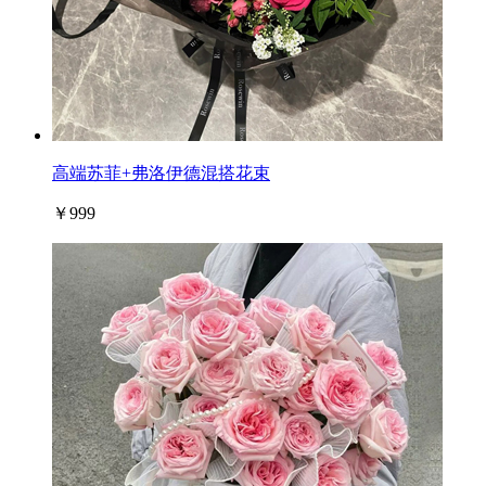
高端苏菲+弗洛伊德混搭花束
￥999