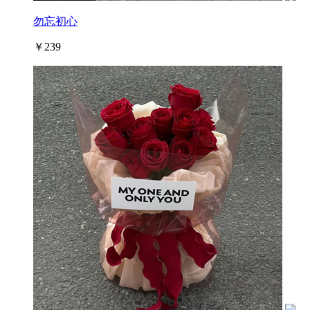
勿忘初心
￥239