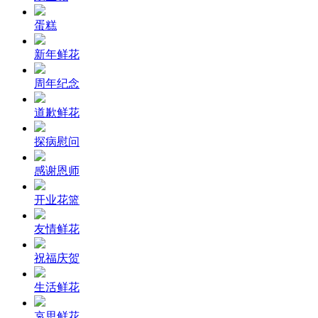
蛋糕
新年鲜花
周年纪念
道歉鲜花
探病慰问
感谢恩师
开业花篮
友情鲜花
祝福庆贺
生活鲜花
哀思鲜花