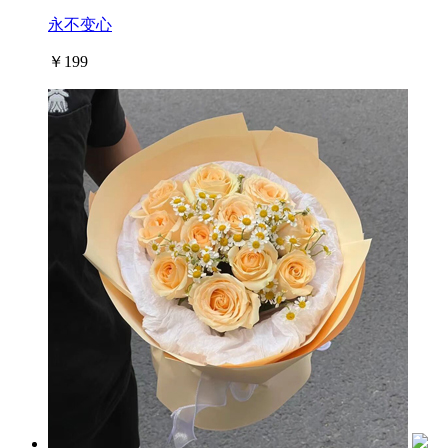
永不变心
￥199