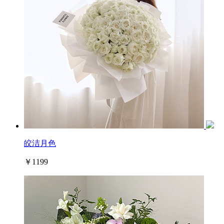
皎洁月色
￥1199