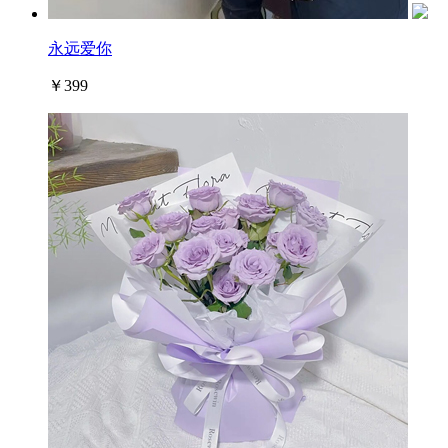
永远爱你
￥399