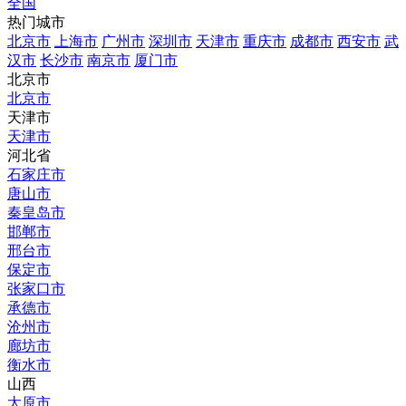
全国
热门城市
北京市
上海市
广州市
深圳市
天津市
重庆市
成都市
西安市
武
汉市
长沙市
南京市
厦门市
北京市
北京市
天津市
天津市
河北省
石家庄市
唐山市
秦皇岛市
邯郸市
邢台市
保定市
张家口市
承德市
沧州市
廊坊市
衡水市
山西
太原市