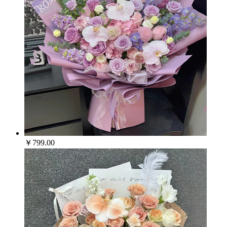
￥799.00