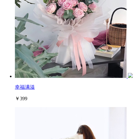
幸福满溢
￥399