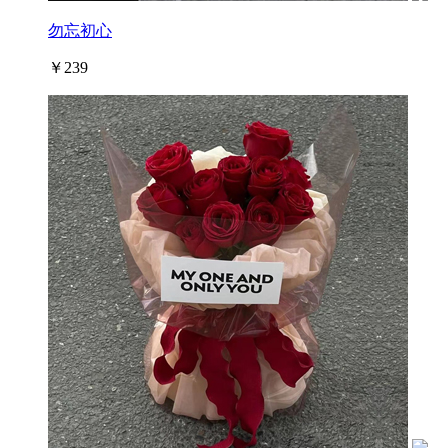
勿忘初心
￥239