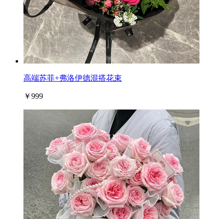
高端苏菲+弗洛伊德混搭花束
￥999