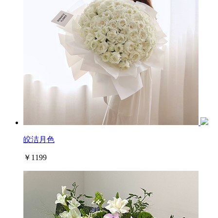
皎洁月色
￥1199