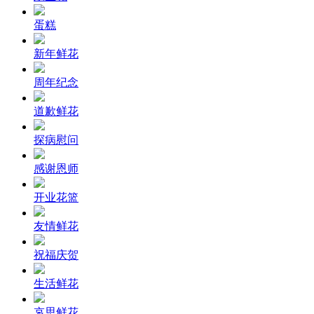
蛋糕
新年鲜花
周年纪念
道歉鲜花
探病慰问
感谢恩师
开业花篮
友情鲜花
祝福庆贺
生活鲜花
哀思鲜花