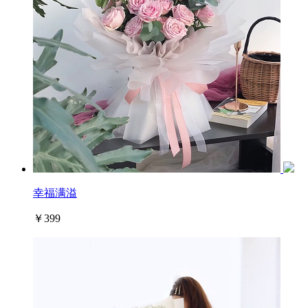
幸福满溢
￥399