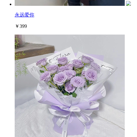
永远爱你
￥399