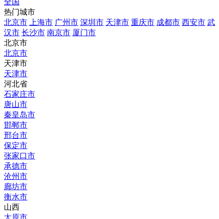
全国
热门城市
北京市
上海市
广州市
深圳市
天津市
重庆市
成都市
西安市
武
汉市
长沙市
南京市
厦门市
北京市
北京市
天津市
天津市
河北省
石家庄市
唐山市
秦皇岛市
邯郸市
邢台市
保定市
张家口市
承德市
沧州市
廊坊市
衡水市
山西
太原市