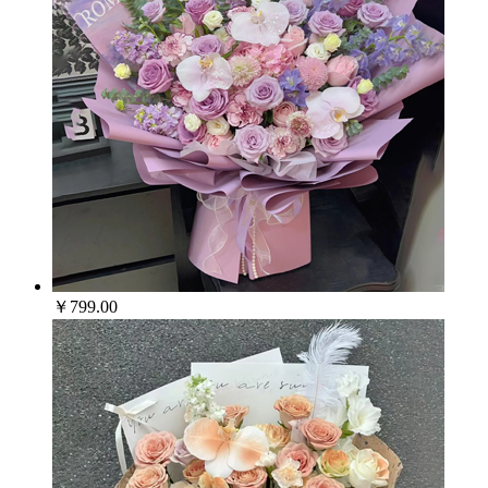
￥799.00