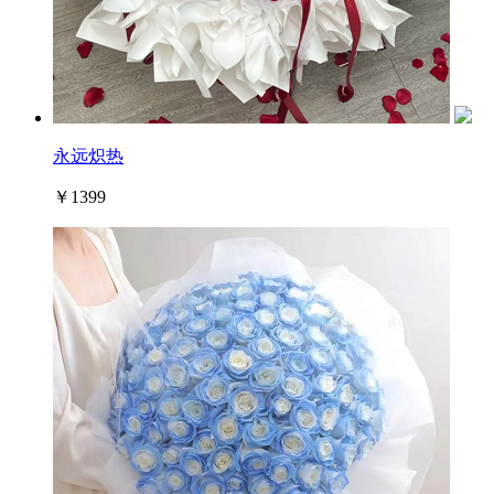
永远炽热
￥1399