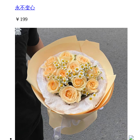
永不变心
￥199