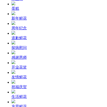
蛋糕
新年鲜花
周年纪念
道歉鲜花
探病慰问
感谢恩师
开业花篮
友情鲜花
祝福庆贺
生活鲜花
哀思鲜花