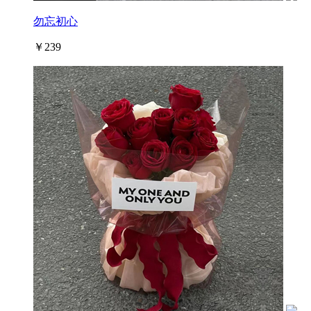
勿忘初心
￥239