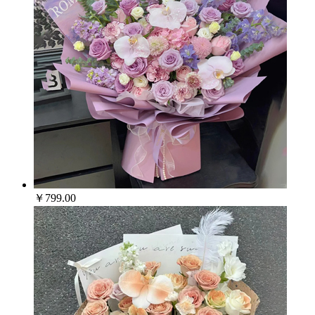
￥799.00