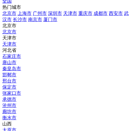
全国
热门城市
北京市
上海市
广州市
深圳市
天津市
重庆市
成都市
西安市
武
汉市
长沙市
南京市
厦门市
北京市
北京市
天津市
天津市
河北省
石家庄市
唐山市
秦皇岛市
邯郸市
邢台市
保定市
张家口市
承德市
沧州市
廊坊市
衡水市
山西
太原市