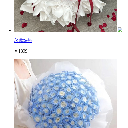
永远炽热
￥1399