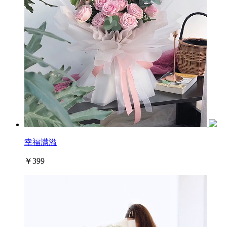
幸福满溢
￥399