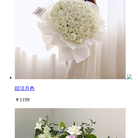
皎洁月色
￥1199