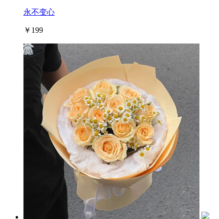
永不变心
￥199