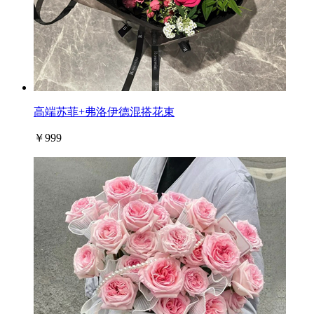
高端苏菲+弗洛伊德混搭花束
￥999