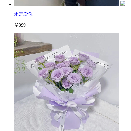
永远爱你
￥399