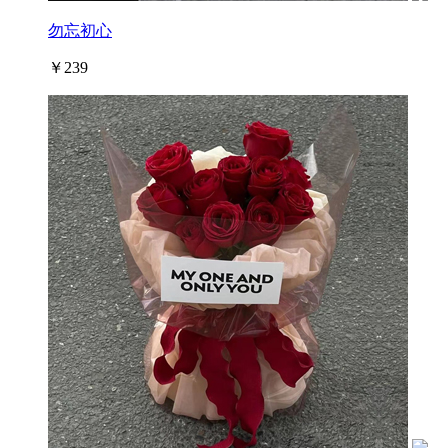
勿忘初心
￥239