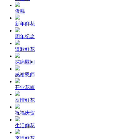
蛋糕
新年鲜花
周年纪念
道歉鲜花
探病慰问
感谢恩师
开业花篮
友情鲜花
祝福庆贺
生活鲜花
哀思鲜花