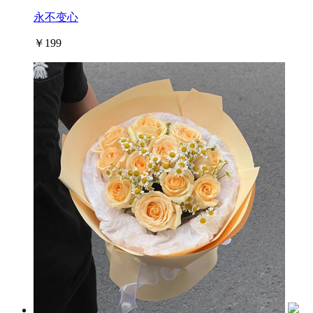
永不变心
￥199