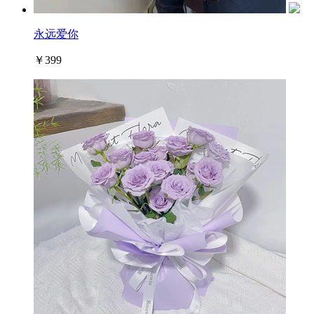
永远爱你
￥399