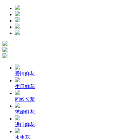
爱情鲜花
生日鲜花
问候长辈
求婚鲜花
进口鲜花
永生花