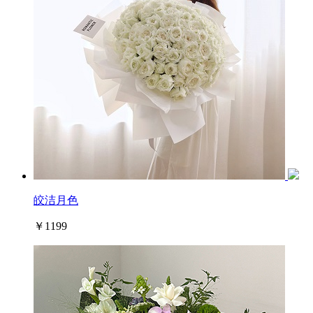
皎洁月色
￥1199