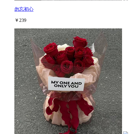
勿忘初心
￥239