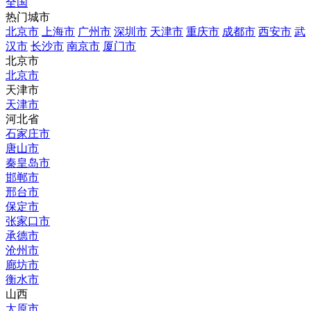
全国
热门城市
北京市
上海市
广州市
深圳市
天津市
重庆市
成都市
西安市
武
汉市
长沙市
南京市
厦门市
北京市
北京市
天津市
天津市
河北省
石家庄市
唐山市
秦皇岛市
邯郸市
邢台市
保定市
张家口市
承德市
沧州市
廊坊市
衡水市
山西
太原市