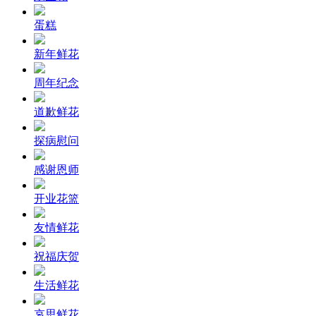
蛋糕
新年鲜花
周年纪念
道歉鲜花
探病慰问
感谢恩师
开业花篮
友情鲜花
祝福庆贺
生活鲜花
哀思鲜花