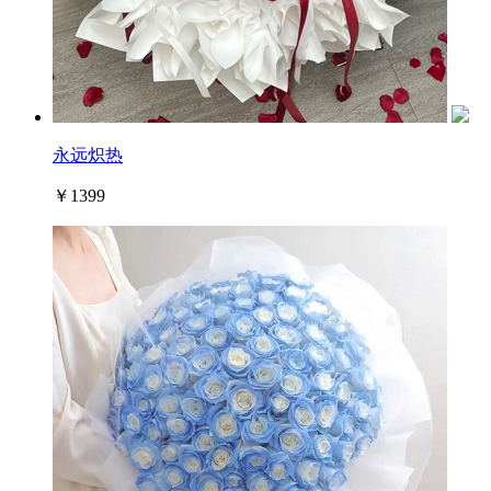
永远炽热
￥1399