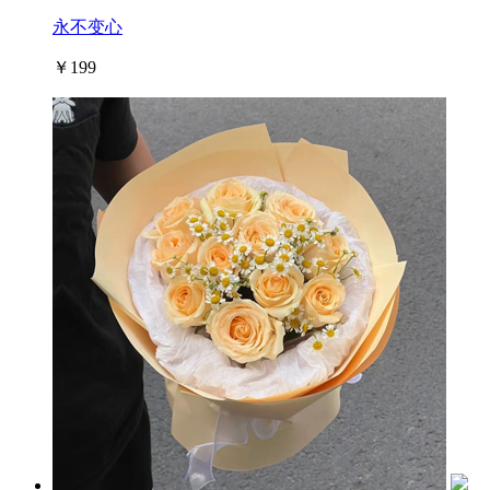
永不变心
￥199