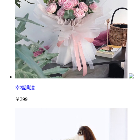
幸福满溢
￥399