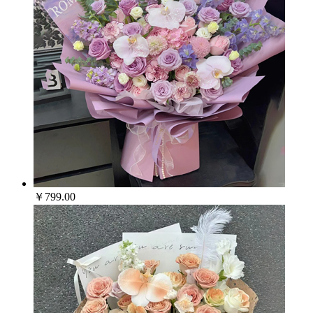
￥799.00