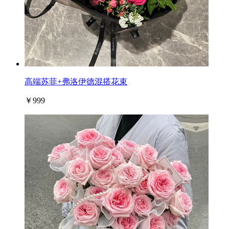
高端苏菲+弗洛伊德混搭花束
￥999