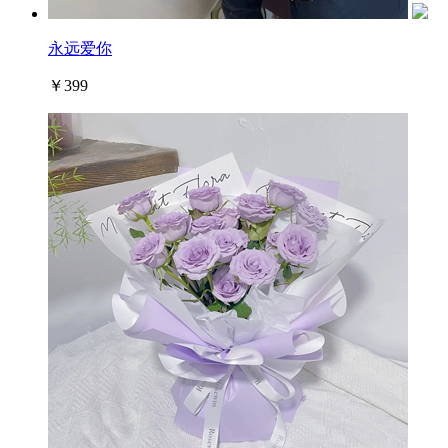
永远爱你
￥399