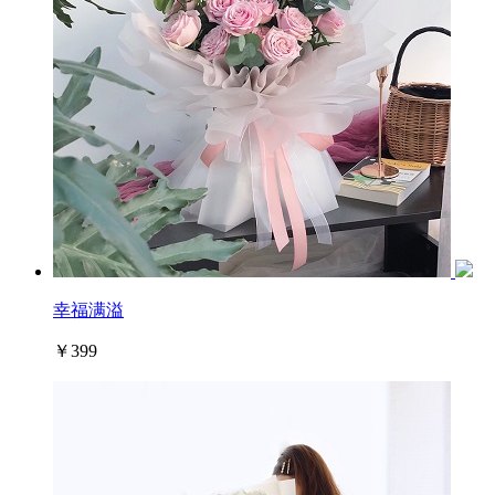
幸福满溢
￥399