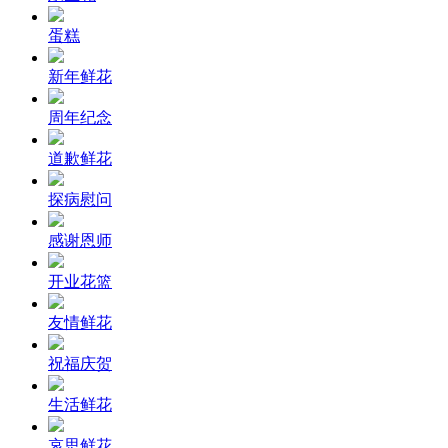
蛋糕
新年鲜花
周年纪念
道歉鲜花
探病慰问
感谢恩师
开业花篮
友情鲜花
祝福庆贺
生活鲜花
哀思鲜花