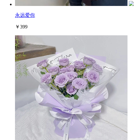
永远爱你
￥399