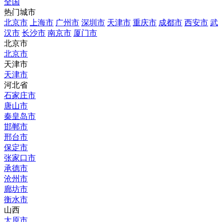
全国
热门城市
北京市
上海市
广州市
深圳市
天津市
重庆市
成都市
西安市
武
汉市
长沙市
南京市
厦门市
北京市
北京市
天津市
天津市
河北省
石家庄市
唐山市
秦皇岛市
邯郸市
邢台市
保定市
张家口市
承德市
沧州市
廊坊市
衡水市
山西
太原市