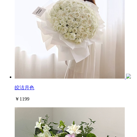
皎洁月色
￥1199