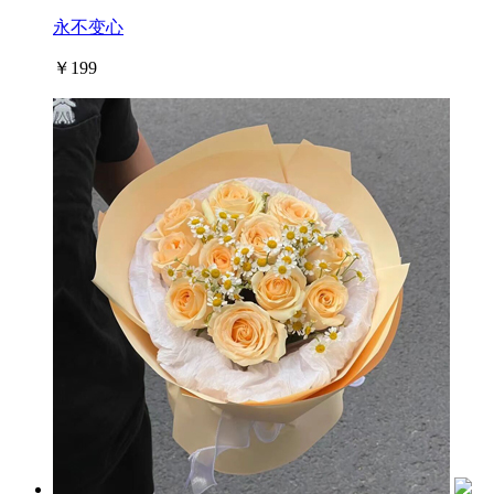
永不变心
￥199