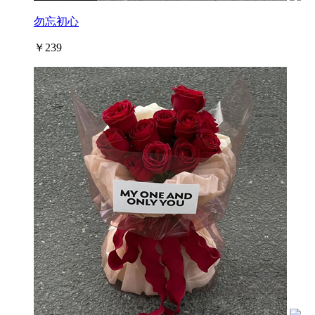
勿忘初心
￥239