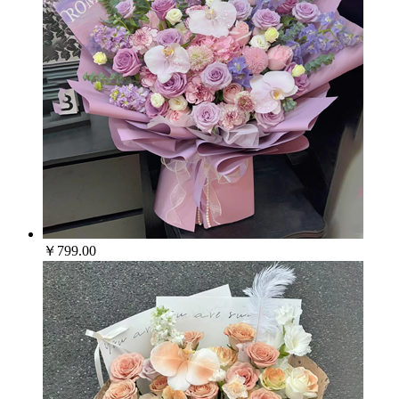
￥799.00