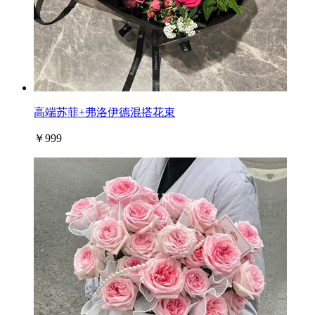
高端苏菲+弗洛伊德混搭花束
￥999