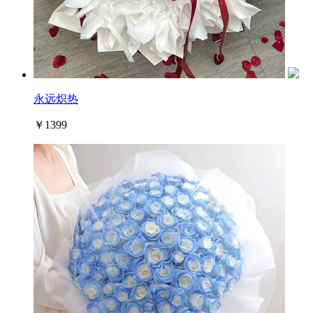
永远炽热
￥1399