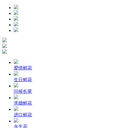
爱情鲜花
生日鲜花
问候长辈
求婚鲜花
进口鲜花
永生花