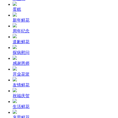
蛋糕
新年鲜花
周年纪念
道歉鲜花
探病慰问
感谢恩师
开业花篮
友情鲜花
祝福庆贺
生活鲜花
哀思鲜花