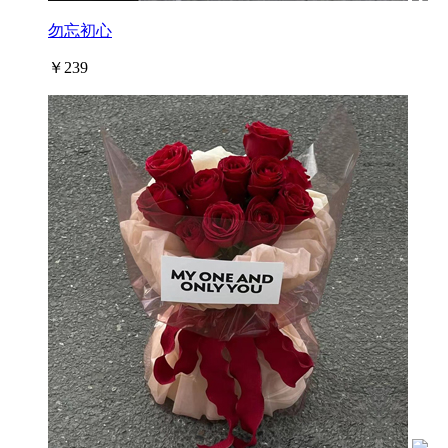
勿忘初心
￥239