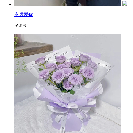
永远爱你
￥399