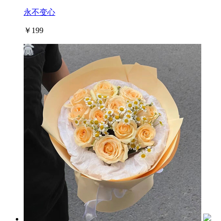
永不变心
￥199