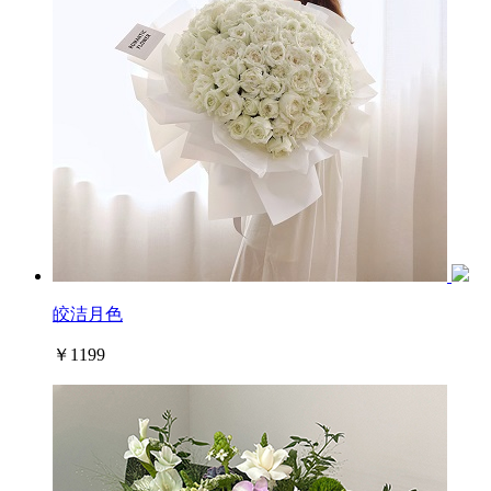
皎洁月色
￥1199