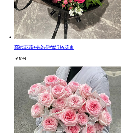
高端苏菲+弗洛伊德混搭花束
￥999