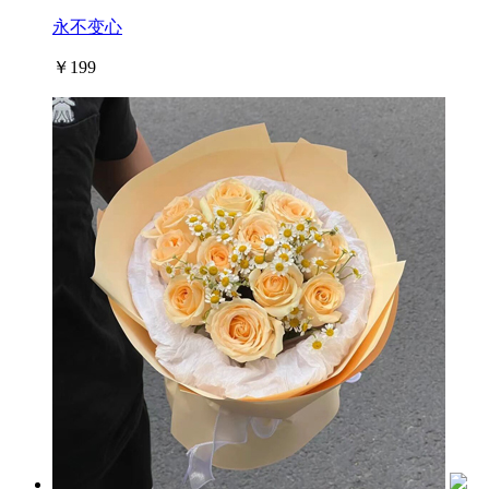
永不变心
￥199