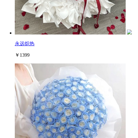
永远炽热
￥1399