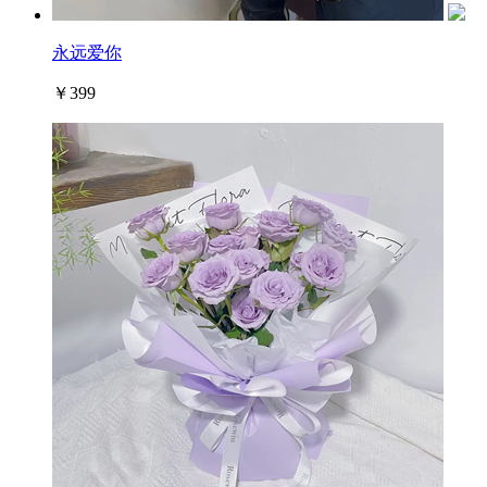
永远爱你
￥399