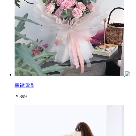
幸福满溢
￥399