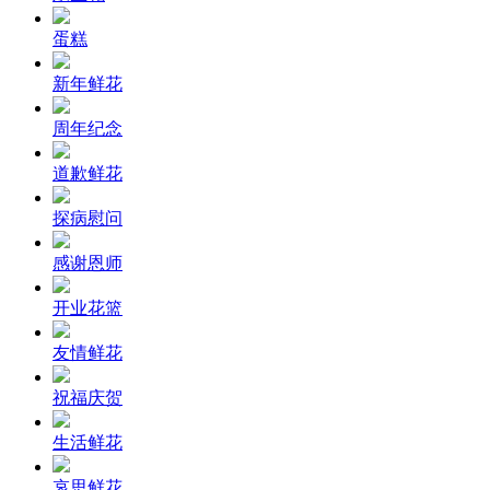
蛋糕
新年鲜花
周年纪念
道歉鲜花
探病慰问
感谢恩师
开业花篮
友情鲜花
祝福庆贺
生活鲜花
哀思鲜花