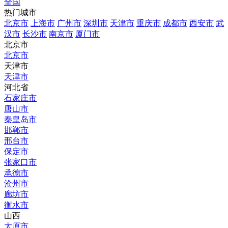
全国
热门城市
北京市
上海市
广州市
深圳市
天津市
重庆市
成都市
西安市
武
汉市
长沙市
南京市
厦门市
北京市
北京市
天津市
天津市
河北省
石家庄市
唐山市
秦皇岛市
邯郸市
邢台市
保定市
张家口市
承德市
沧州市
廊坊市
衡水市
山西
太原市