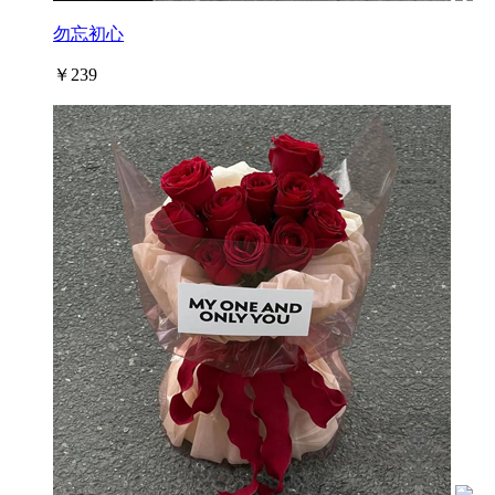
勿忘初心
￥239