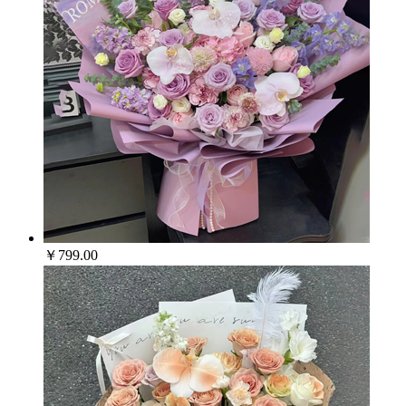
￥799.00