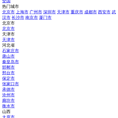
全国
热门城市
北京市
上海市
广州市
深圳市
天津市
重庆市
成都市
西安市
武
汉市
长沙市
南京市
厦门市
北京市
北京市
天津市
天津市
河北省
石家庄市
唐山市
秦皇岛市
邯郸市
邢台市
保定市
张家口市
承德市
沧州市
廊坊市
衡水市
山西
太原市