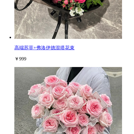
高端苏菲+弗洛伊德混搭花束
￥999