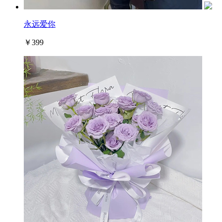
永远爱你
￥399