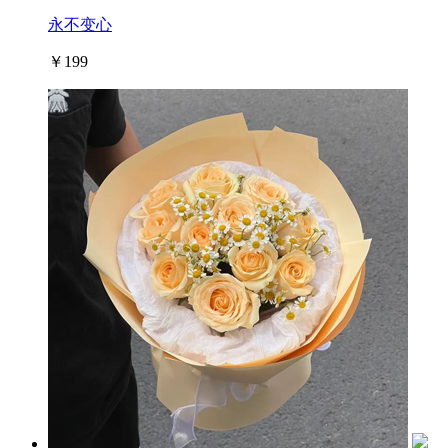
永不变心
￥199