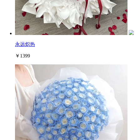
永远炽热
￥1399