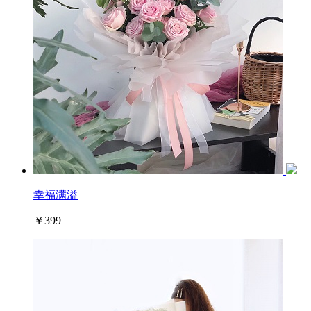
幸福满溢
￥399