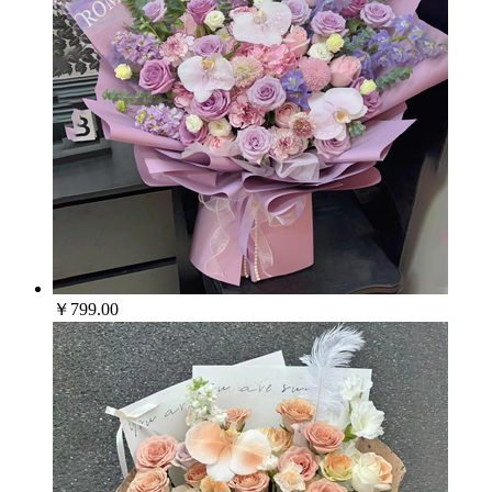
￥799.00