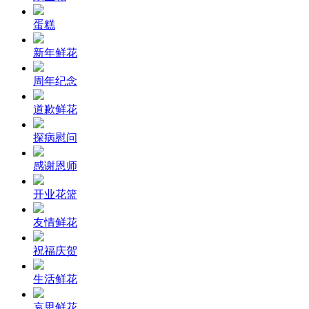
蛋糕
新年鲜花
周年纪念
道歉鲜花
探病慰问
感谢恩师
开业花篮
友情鲜花
祝福庆贺
生活鲜花
哀思鲜花