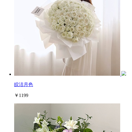
皎洁月色
￥1199