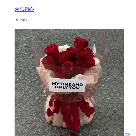
勿忘初心
￥239