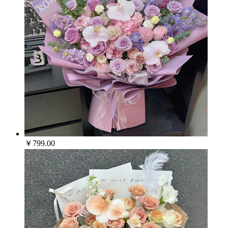
￥799.00