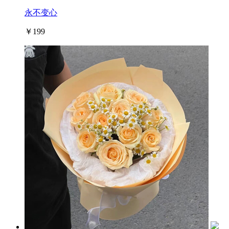
永不变心
￥199