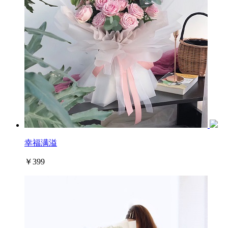
幸福满溢
￥399