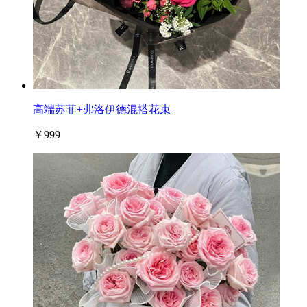
高端苏菲+弗洛伊德混搭花束
￥999