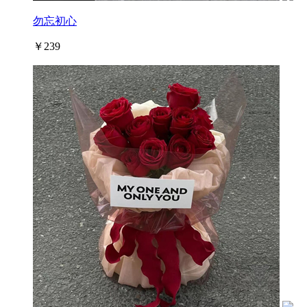
勿忘初心
￥239