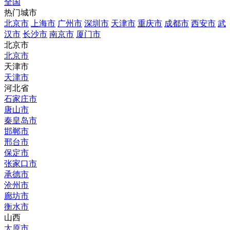
全国
热门城市
北京市
上海市
广州市
深圳市
天津市
重庆市
成都市
西安市
武
汉市
长沙市
南京市
厦门市
北京市
北京市
天津市
天津市
河北省
石家庄市
唐山市
秦皇岛市
邯郸市
邢台市
保定市
张家口市
承德市
沧州市
廊坊市
衡水市
山西
太原市