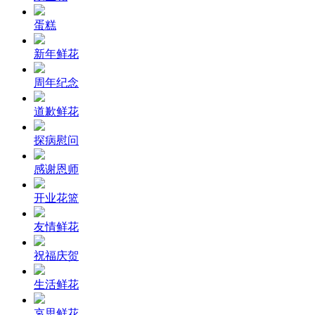
蛋糕
新年鲜花
周年纪念
道歉鲜花
探病慰问
感谢恩师
开业花篮
友情鲜花
祝福庆贺
生活鲜花
哀思鲜花