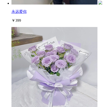
永远爱你
￥399