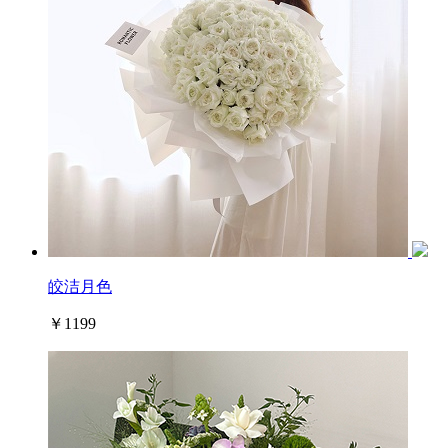
皎洁月色
￥1199