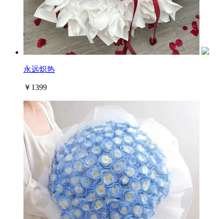
永远炽热
￥1399