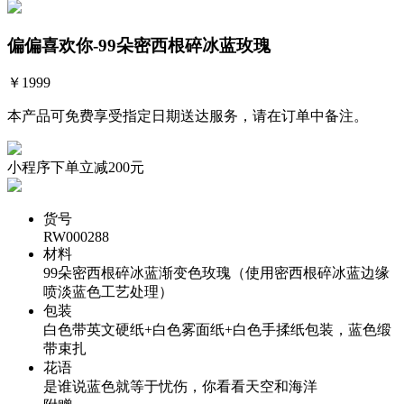
偏偏喜欢你-99朵密西根碎冰蓝玫瑰
￥
1999
本产品可免费享受指定日期送达服务，请在订单中备注。
小程序下单立减200元
货号
RW000288
材料
99朵密西根碎冰蓝渐变色玫瑰（使用密西根碎冰蓝边缘
喷淡蓝色工艺处理）
包装
白色带英文硬纸+白色雾面纸+白色手揉纸包装，蓝色缎
带束扎
花语
是谁说蓝色就等于忧伤，你看看天空和海洋