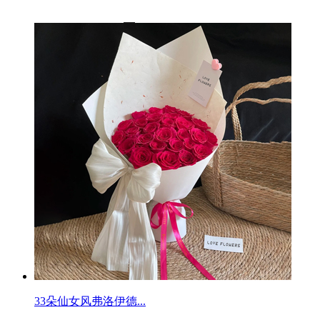
33朵仙女风弗洛伊德...