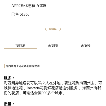
APP9折优惠价:￥539
已售
51856
查看更多
花语花愿
热门花语
热门攻略
海西州网上订花送花服务说明
服务：
海西州异地送花可以吗？人在外地，要送花到海西州去。可
以异地送花，Rosewin花赞鲜花店是连锁服务， 海西州有我
们的花店，可送达全国900多个城市。
质量：