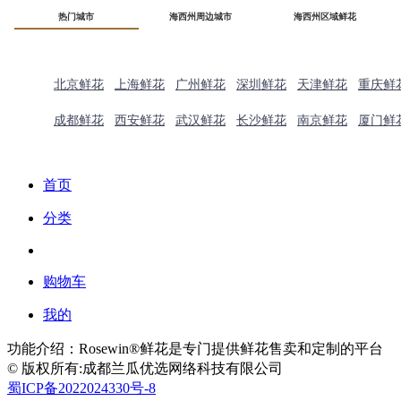
热门城市
海西州周边城市
海西州区域鲜花
北京鲜花
上海鲜花
广州鲜花
深圳鲜花
天津鲜花
重庆鲜
成都鲜花
西安鲜花
武汉鲜花
长沙鲜花
南京鲜花
厦门鲜
首页
分类
购物车
我的
功能介绍：Rosewin®鲜花是专门提供鲜花售卖和定制的平台
© 版权所有:成都兰瓜优选网络科技有限公司
蜀ICP备2022024330号-8