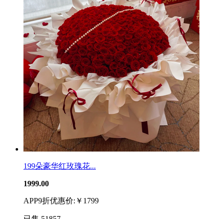
199朵豪华红玫瑰花...
1999.00
APP9折优惠价:￥1799
已售
51857