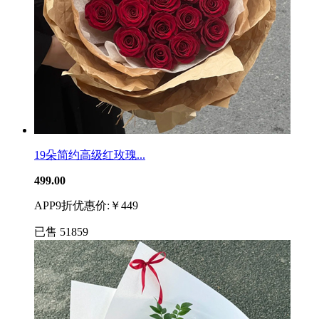
19朵简约高级红玫瑰...
499.00
APP9折优惠价:￥449
已售
51859