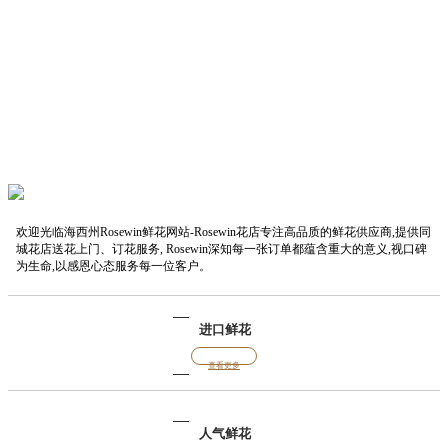
欢迎光临海西州Rosewin鲜花网站-Rosewin花店专注高品质的鲜花供应商,提供同
城花店送花上门、订花服务, Rosewin深知每一张订单都蕴含重大的意义,视口碑
为生命,以感恩心态服务每一位客户。
进口鲜花
查看更多
人气鲜花