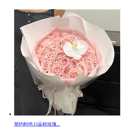
简约时尚33朵粉玫瑰...