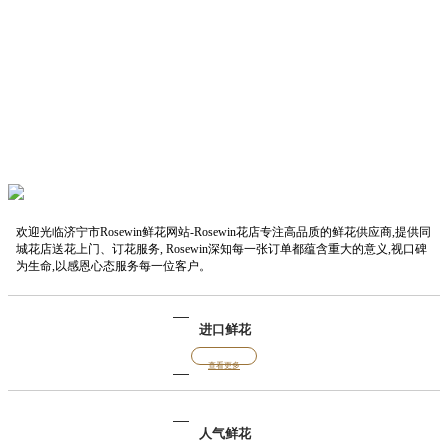
欢迎光临济宁市Rosewin鲜花网站-Rosewin花店专注高品质的鲜花供应商,提供同
城花店送花上门、订花服务, Rosewin深知每一张订单都蕴含重大的意义,视口碑
为生命,以感恩心态服务每一位客户。
进口鲜花
查看更多
人气鲜花