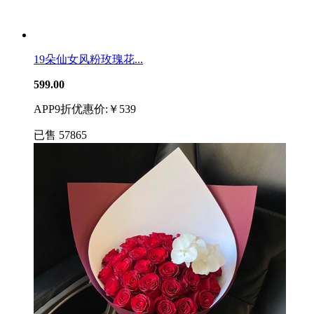
19朵仙女风粉玫瑰花...
599.00
APP9折优惠价:￥539
已售
57865